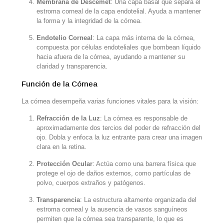
Membrana de Descemet
: Una capa basal que separa el
estroma corneal de la capa endotelial. Ayuda a mantener
la forma y la integridad de la córnea.
Endotelio Corneal
: La capa más interna de la córnea,
compuesta por células endoteliales que bombean líquido
hacia afuera de la córnea, ayudando a mantener su
claridad y transparencia.
Función de la Córnea
La córnea desempeña varias funciones vitales para la visión:
Refracción de la Luz
: La córnea es responsable de
aproximadamente dos tercios del poder de refracción del
ojo. Dobla y enfoca la luz entrante para crear una imagen
clara en la retina.
Protección Ocular
: Actúa como una barrera física que
protege el ojo de daños externos, como partículas de
polvo, cuerpos extraños y patógenos.
Transparencia
: La estructura altamente organizada del
estroma corneal y la ausencia de vasos sanguíneos
permiten que la córnea sea transparente, lo que es