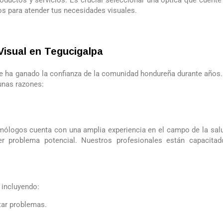
roductos y servicios. Es crucial seleccionar una óptica que cuent
s para atender tus necesidades visuales.
Visual en Tegucigalpa
 ha ganado la confianza de la comunidad hondureña durante años.
unas razones:
lmólogos cuenta con una amplia experiencia en el campo de la sal
er problema potencial. Nuestros profesionales están capacita
, incluyendo:
tar problemas.