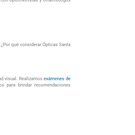
e con optometristas y oftalmólogos
 ¿Por qué considerar Ópticas Santa
ud visual. Realizamos
exámenes de
dos para brindar recomendaciones