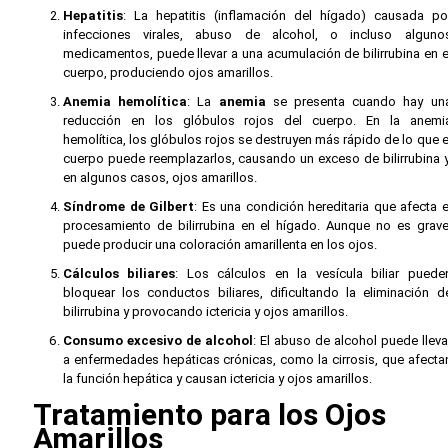
Hepatitis
: La hepatitis (inflamación del hígado) causada po
infecciones virales, abuso de alcohol, o incluso alguno
medicamentos, puede llevar a una acumulación de bilirrubina en e
cuerpo, produciendo ojos amarillos.
Anemia hemolítica
: La
anemia
se presenta cuando hay un
reducción en los glóbulos rojos del cuerpo. En la anemi
hemolítica, los glóbulos rojos se destruyen más rápido de lo que e
cuerpo puede reemplazarlos, causando un exceso de bilirrubina y
en algunos casos, ojos amarillos.
Síndrome de Gilbert
: Es una condición hereditaria que afecta e
procesamiento de bilirrubina en el hígado. Aunque no es grave
puede producir una coloración amarillenta en los ojos.
Cálculos biliares
: Los cálculos en la vesícula biliar puede
bloquear los conductos biliares, dificultando la eliminación d
bilirrubina y provocando ictericia y ojos amarillos.
Consumo excesivo de alcohol
: El abuso de alcohol puede lleva
a enfermedades hepáticas crónicas, como la cirrosis, que afecta
la función hepática y causan ictericia y ojos amarillos.
Tratamiento para los Ojos
Amarillos