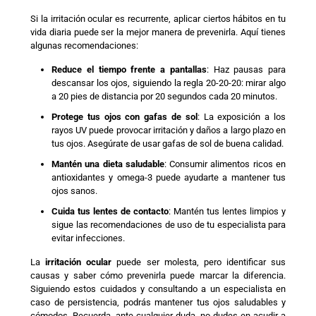
Si la irritación ocular es recurrente, aplicar ciertos hábitos en tu
vida diaria puede ser la mejor manera de prevenirla. Aquí tienes
algunas recomendaciones:
Reduce el tiempo frente a pantallas
: Haz pausas para
descansar los ojos, siguiendo la regla 20-20-20: mirar algo
a 20 pies de distancia por 20 segundos cada 20 minutos.
Protege tus ojos con gafas de sol
: La exposición a los
rayos UV puede provocar irritación y daños a largo plazo en
tus ojos. Asegúrate de usar gafas de sol de buena calidad.
Mantén una dieta saludable
: Consumir alimentos ricos en
antioxidantes y omega-3 puede ayudarte a mantener tus
ojos sanos.
Cuida tus lentes de contacto
: Mantén tus lentes limpios y
sigue las recomendaciones de uso de tu especialista para
evitar infecciones.
La
irritación ocular
puede ser molesta, pero identificar sus
causas y saber cómo prevenirla puede marcar la diferencia.
Siguiendo estos cuidados y consultando a un especialista en
caso de persistencia, podrás mantener tus ojos saludables y
cómodos. Recuerda, ante cualquier duda, no dudes en acudir a