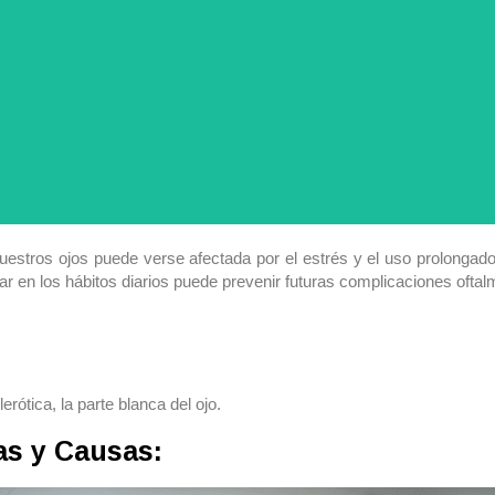
nuestros ojos puede verse afectada por el estrés y el uso prolongado 
r en los hábitos diarios puede prevenir futuras complicaciones oftal
lerótica, la parte blanca del ojo.
as y Causas: